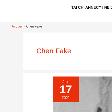
Aller
TAI CHI ANNECY I NEI
au
contenu
Accueil
Chen Fake
Chen Fake
Juin
17
2021