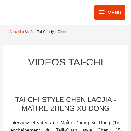
Aller
MENU
au
MENU
contenu
Accueil
Vidéos Tai-Chi style Chen
VIDEOS TAI-CHI
TAI CHI STYLE CHEN LAOJIA -
MAÎTRE ZHENG XU DONG
Interview et vidéos de Maître Zheng Xu Dong (1er
enchaînement du Taiji-Quan style Chen, 15