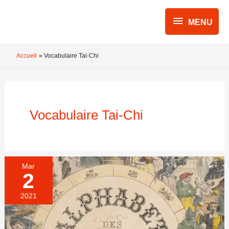
Aller
MENU
au
MENU
contenu
Accueil
Vocabulaire Tai-Chi
Vocabulaire Tai-Chi
Mar
2
2021