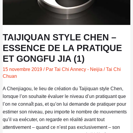
de
la
Pratique
et
Gongfu
TAIJIQUAN STYLE CHEN –
Jia
ESSENCE DE LA PRATIQUE
(1)
ET GONGFU JIA (1)
15 novembre 2019
/ Par
Tai Chi Annecy - Neijia
/
Tai Chi
Chuan
A Chenjiagou, le lieu de création du Taijiquan style Chen,
lorsque l’on souhaite évaluer le niveau d’un pratiquant que
l’on ne connaît pas, et qu’on lui demande de pratiquer pour
estimer son niveau, peu importe le nombre de mouvements
qu’il va exécuter, on regarde en réalité avant tout
attentivement – quand ce n’est pas exclusivement – son