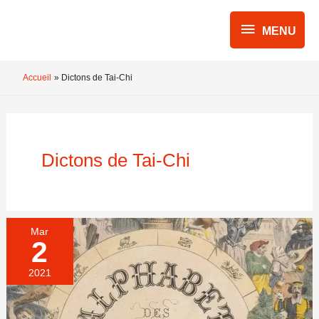
Aller
MENU
au
MENU
contenu
Accueil
Dictons de Tai-Chi
Dictons de Tai-Chi
Mar
2
2021