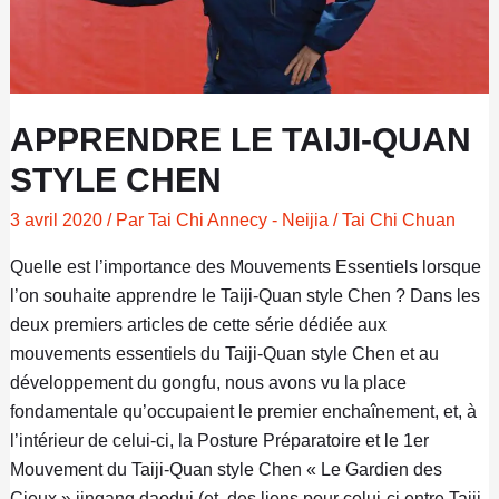
Chen
APPRENDRE LE TAIJI-QUAN
STYLE CHEN
3 avril 2020
/ Par
Tai Chi Annecy - Neijia
/
Tai Chi Chuan
Quelle est l’importance des Mouvements Essentiels lorsque
l’on souhaite apprendre le Taiji-Quan style Chen ? Dans les
deux premiers articles de cette série dédiée aux
mouvements essentiels du Taiji-Quan style Chen et au
développement du gongfu, nous avons vu la place
fondamentale qu’occupaient le premier enchaînement, et, à
l’intérieur de celui-ci, la Posture Préparatoire et le 1er
Mouvement du Taiji-Quan style Chen « Le Gardien des
Cieux » jingang daodui (et des liens pour celui-ci entre Taiji-